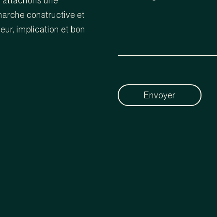
s attachons une
marche constructive et
eur, implication et bon
Envoyer